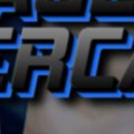
warkan pengalaman bermain luar biasa dengan RTP ter
lebih besar, sehingga Anda dapat merasakan sensasi 
a pasang berpotensi memberi hasil yang menguntungkan
nan. Tidak hanya itu, Tiketslot juga menyediakan berba
nda untuk meraih kemenangan besar. Selain itu, Tiket
 kapan saja.
membuat pengalaman bermain slot semakin menyenangka
an dengan RTP tertinggi untuk peluang kemenangan leb
h banyak dengan freespin gratis di berbagai permainan