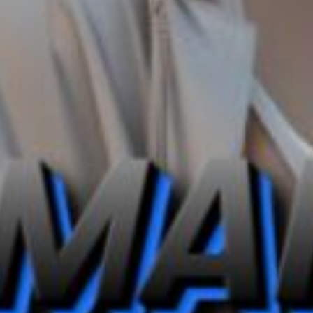
LOGIN