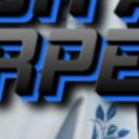
Slot Online
Tiketslot hadir sebagai situs judi
yang mena
permainan slot yang menawarkan peluang menang yang 
Situs kami memastikan bahwa setiap taruhan yang And
penyedia terkenal yang selalu menjaga kualitas permai
program loyalitas yang dapat meningkatkan peluang A
dukungan layanan pelanggan yang siap membantu Anda
Fitur Unggulan di Tiketslot
Tiketslot menawarkan berbagai fitur unggulan yang 
lain:
Jackpot Besar dan RTP Tinggi:
Mainkan permain
harinya.
Freespin Gratis:
Dapatkan kesempatan bermain lebi