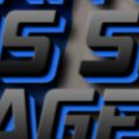
tus Resmi Judi
aling Tinggi
ngan RTP tertinggi, Anda berkesempatan meraih jackpot b
freespin serta peluang menang maksimal yang ditawarka
luang menang yang lebih sering. Daftar sekarang dan
mbil menikmati kenyamanan bermain kapan saja, di m
h menguntungkan!
 Situs Judi Slot 